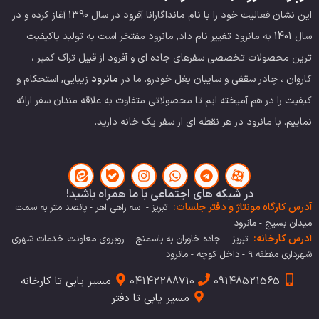
این نشان فعالیت خود را با نام مانداگارانا آفرود در سال 1390 آغاز کرده و در
سال 1401 به مانرود تغییر نام داد, مانرود مفتخر است به تولید باکیفیت
ترین محصولات تخصصی سفرهای جاده ای و آفرود از قبیل تراک کمپر ،
کاروان ، چادر سقفی و سایبان بغل خودرو.
ما در
مانرود
زیبایی, استحکام و
کیفیت را در هم آمیخته ایم تا محصولاتی متفاوت به علاقه مندان سفر ارائه
نماییم. با مانرود در هر نقطه ای از سفر یک خانه دارید.
در شبکه های اجتماعی با ما همراه باشید!
آدرس کارگاه مونتاژ و دفتر جلسات:
تبریز - سه راهی اهر - پانصد متر به سمت
میدان بسیج - مانرود
آدرس کارخانه:
تبریز - جاده خاوران به باسمنج - روبروی معاونت خدمات شهری
شهرداری منطقه 9 - داخل کوچه - مانرود
09148521565
04142288710
مسیر یابی تا کارخانه
مسیر یابی تا دفتر