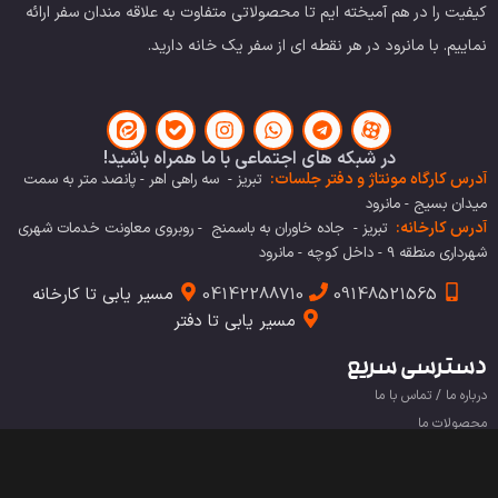
کیفیت را در هم آمیخته ایم تا محصولاتی متفاوت به علاقه مندان سفر ارائه
نماییم. با مانرود در هر نقطه ای از سفر یک خانه دارید.
در شبکه های اجتماعی با ما همراه باشید!
آدرس کارگاه مونتاژ و دفتر جلسات:
تبریز - سه راهی اهر - پانصد متر به سمت
میدان بسیج - مانرود
آدرس کارخانه:
تبریز - جاده خاوران به باسمنج - روبروی معاونت خدمات شهری
شهرداری منطقه 9 - داخل کوچه - مانرود
09148521565
04142288710
مسیر یابی تا کارخانه
مسیر یابی تا دفتر
دسترسی سریع
درباره ما / تماس با ما
محصولات ما
نمایشگاه ها