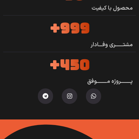
محصول با کیفیت
999+
مشتــــــری وفـــادار
450+
پــــــــروژه مــــــــوفق