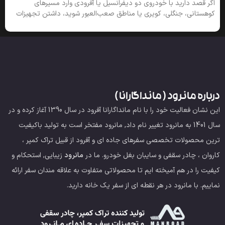
اگر قصد دارید با خودروی دو دیفرانسیل یا آفرودی وارد مسیرهای
کوهستانی، جنگلی، کویری یا مناطق صعب‌العبور شوید، داشتن تجهیزات
درباره مانرود ( مانداگارانا )
این نشان فعالیت خود را با نام مانداگارانا آفرود در سال 1390 آغاز کرده و در
سال 1401 به مانرود تغییر نام داد, مانرود مفتخر است به تولید باکیفیت
ترین محصولات تخصصی سفرهای جاده ای و آفرود از قبیل تراک کمپر ،
کاروان ، چادر سقفی و سایبان بغل خودرو.
ما در
مانرود
زیبایی, استحکام و
کیفیت را در هم آمیخته ایم تا محصولاتی متفاوت به علاقه مندان سفر ارائه
نماییم. با مانرود در هر نقطه ای از سفر یک خانه دارید.