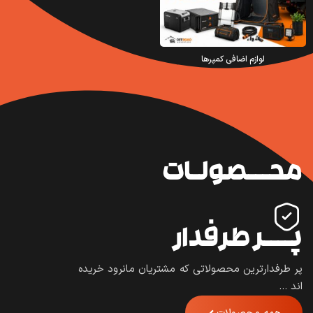
لوازم اضافی کمپرها
محـــصولـات
پــــر طرفدار
پر طرفدارترین محصولاتی که مشتریان مانرود خریده
اند …