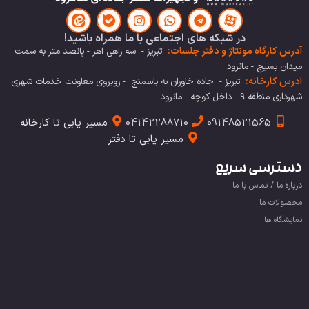
در شبکه های اجتماعی با ما همراه باشید!
آدرس کارگاه مونتاژ و دفتر جلسات:
تبریز - سه راهی اهر - پانصد متر به سمت
میدان بسیج - مانرود
آدرس کارخانه:
تبریز - جاده خاوران به باسمنج - روبروی معاونت خدمات شهری
شهرداری منطقه 9 - داخل کوچه - مانرود
09148521565
04142288710
مسیر یابی تا کارخانه
مسیر یابی تا دفتر
دسترسی سریع
درباره ما / تماس با ما
محصولات ما
نمایشگاه ها