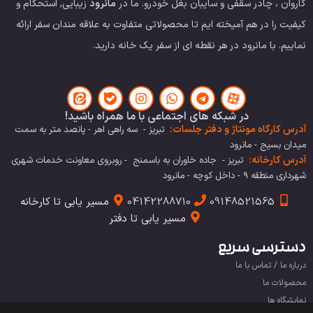
کاروان ، چادر سقفی و سایبان بغل خودرو.
ما در
مانرود
زیبایی, استحکام و
کیفیت را در هم آمیخته ایم تا محصولاتی متفاوت به علاقه مندان سفر ارائه
نماییم. با مانرود در هر نقطه ای از سفر یک خانه دارید.
در شبکه های اجتماعی با ما همراه باشید!
آدرس کارگاه مونتاژ و دفتر جلسات:
تبریز - سه راهی اهر - پانصد متر به سمت
میدان بسیج - مانرود
آدرس کارخانه:
تبریز - جاده خاوران به باسمنج - روبروی معاونت خدمات شهری
شهرداری منطقه 9 - داخل کوچه - مانرود
09148521565
04142288710
مسیر یابی تا کارخانه
مسیر یابی تا دفتر
دسترسی سریع
درباره ما / تماس با ما
محصولات ما
نمایشگاه ها