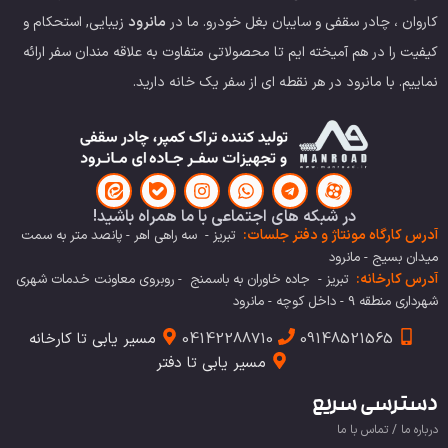
کاروان ، چادر سقفی و سایبان بغل خودرو.
ما در
مانرود
زیبایی, استحکام و
کیفیت را در هم آمیخته ایم تا محصولاتی متفاوت به علاقه مندان سفر ارائه
نماییم. با مانرود در هر نقطه ای از سفر یک خانه دارید.
در شبکه های اجتماعی با ما همراه باشید!
آدرس کارگاه مونتاژ و دفتر جلسات:
تبریز - سه راهی اهر - پانصد متر به سمت
میدان بسیج - مانرود
آدرس کارخانه:
تبریز - جاده خاوران به باسمنج - روبروی معاونت خدمات شهری
شهرداری منطقه 9 - داخل کوچه - مانرود
09148521565
04142288710
مسیر یابی تا کارخانه
مسیر یابی تا دفتر
دسترسی سریع
درباره ما / تماس با ما