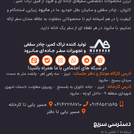
ترین محصولات تخصصی سفرهای جاده ای و آفرود از قبیل تراک کمپر ،
کاروان ، چادر سقفی و سایبان بغل خودرو.
ما در
مانرود
زیبایی, استحکام و
کیفیت را در هم آمیخته ایم تا محصولاتی متفاوت به علاقه مندان سفر ارائه
نماییم. با مانرود در هر نقطه ای از سفر یک خانه دارید.
در شبکه های اجتماعی با ما همراه باشید!
آدرس کارگاه مونتاژ و دفتر جلسات:
تبریز - سه راهی اهر - پانصد متر به سمت
میدان بسیج - مانرود
آدرس کارخانه:
تبریز - جاده خاوران به باسمنج - روبروی معاونت خدمات شهری
شهرداری منطقه 9 - داخل کوچه - مانرود
09148521565
04142288710
مسیر یابی تا کارخانه
مسیر یابی تا دفتر
دسترسی سریع
درباره ما / تماس با ما