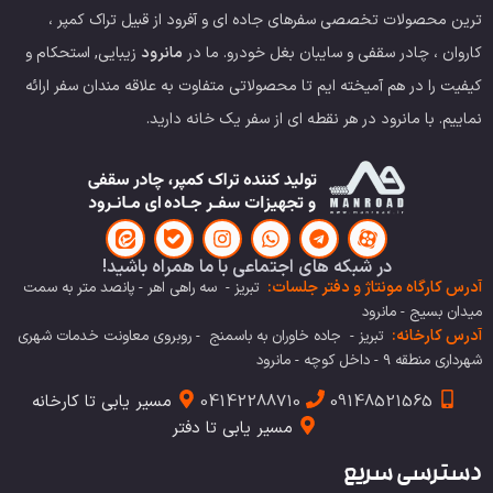
ترین محصولات تخصصی سفرهای جاده ای و آفرود از قبیل تراک کمپر ،
کاروان ، چادر سقفی و سایبان بغل خودرو.
ما در
مانرود
زیبایی, استحکام و
کیفیت را در هم آمیخته ایم تا محصولاتی متفاوت به علاقه مندان سفر ارائه
نماییم. با مانرود در هر نقطه ای از سفر یک خانه دارید.
در شبکه های اجتماعی با ما همراه باشید!
آدرس کارگاه مونتاژ و دفتر جلسات:
تبریز - سه راهی اهر - پانصد متر به سمت
میدان بسیج - مانرود
آدرس کارخانه:
تبریز - جاده خاوران به باسمنج - روبروی معاونت خدمات شهری
شهرداری منطقه 9 - داخل کوچه - مانرود
09148521565
04142288710
مسیر یابی تا کارخانه
مسیر یابی تا دفتر
دسترسی سریع