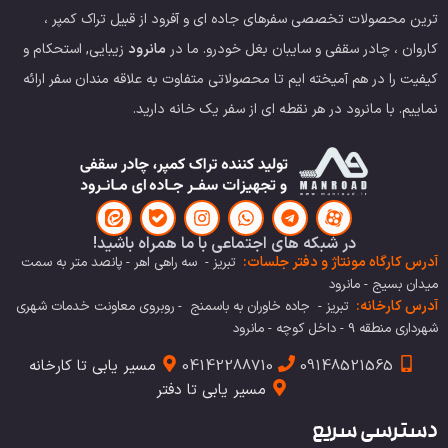
ترین محصولات تخصصی سفرهای جاده ای و آفرود از قبیل تراک کمپر ،
کاروان ، چادر سقفی و سایبان بغل خودرو.
ما در
مانرود
زیبایی, استحکام و
کیفیت را در هم آمیخته ایم تا محصولاتی متفاوت به علاقه مندان سفر ارائه
نماییم. با مانرود در هر نقطه ای از سفر یک خانه دارید.
در شبکه های اجتماعی با ما همراه باشید!
آدرس کارگاه مونتاژ و دفتر جلسات:
تبریز - سه راهی اهر - پانصد متر به سمت
میدان بسیج - مانرود
آدرس کارخانه:
تبریز - جاده خاوران به باسمنج - روبروی معاونت خدمات شهری
شهرداری منطقه 9 - داخل کوچه - مانرود
09148521565
04142288710
مسیر یابی تا کارخانه
مسیر یابی تا دفتر
دسترسی سریع