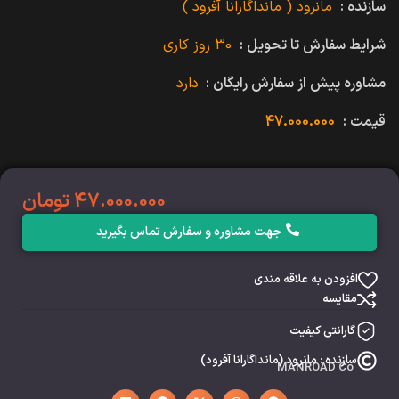
سازنده :
مانرود ( مانداگارانا آفرود )
شرایط سفارش تا تحویل :
30 روز کاری
مشاوره پیش از سفارش رایگان :
دارد
قیمت :
47.000.000
47.000.000
تومان
جهت مشاوره و سفارش تماس بگیرید
افزودن به علاقه مندی
مقایسه
گارانتی کیفیت
سازنده : مانرود (مانداگارانا آفرود)
MANROAD Co